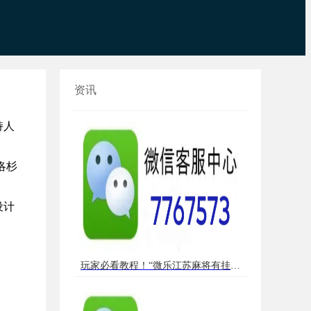
资讯
持人
洛杉
设计
玩家必看教程！“微乐江苏麻将有挂吗”（详细透视教程）-哔哩哔哩