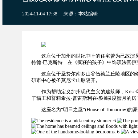
2024-11-04 17:38
来源：
本站编辑
这座位于加州的世纪中叶的住宅曾为已故演员
特德·巴克斯特，在《疯狂的孩子》中饰演法官伊
这座位于圣费尔南多山谷伍德兰丘陵地区的修士街1
矶市中心被圣莫尼卡山脉隔开。
作为帮助定义加州现代主义的建筑师，Krisel和
了猫王和普莉希拉·普雷斯利在棕榈泉度蜜月的房
这座名为“明日之屋”(House of Tomorr
6
6